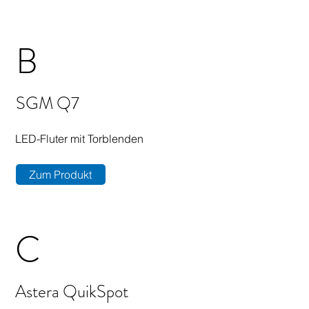
B
SGM Q7
LED-Fluter mit Torblenden
Zum Produkt
C
Astera QuikSpot