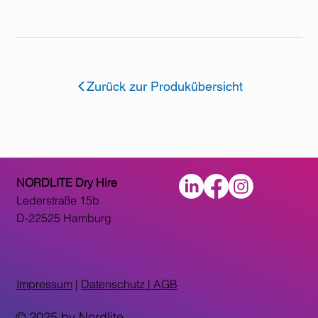
Zurück zur Produkübersicht
NORDLITE Dry Hire
Lederstraße 15b
D-22525 Hamburg
Impressum
|
Datenschutz |
AGB
© 2025 by Nordlite