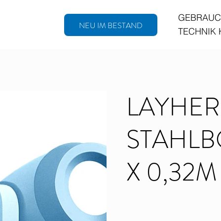
GEBRAUC
NEU IM BESTAND
TECHNIK
LAYHER
STAHLB
X 0,32M