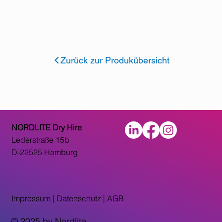
Zurück zur Produkübersicht
NORDLITE Dry Hire
Lederstraße 15b
D-22525 Hamburg
Impressum
|
Datenschutz |
AGB
© 2025 by Nordlite