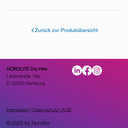
Zurück zur Produkübersicht
NORDLITE Dry Hire
Lederstraße 15b
D-22525 Hamburg
Impressum
|
Datenschutz |
AGB
© 2025 by Nordlite