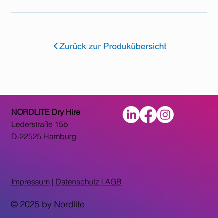
Zurück zur Produkübersicht
NORDLITE Dry Hire
Lederstraße 15b
D-22525 Hamburg
Impressum
|
Datenschutz |
AGB
© 2025 by Nordlite