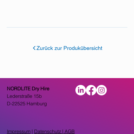
Zurück zur Produkübersicht
NORDLITE Dry Hire
Lederstraße 15b
D-22525 Hamburg
Impressum
|
Datenschutz |
AGB