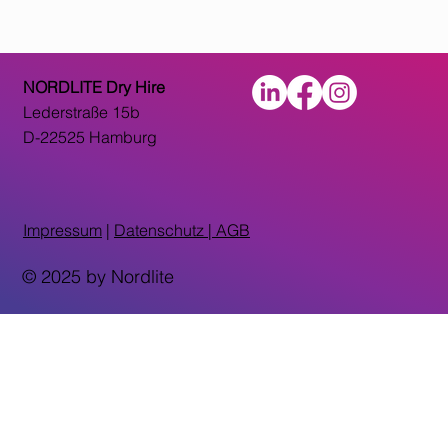
NORDLITE Dry Hire
Lederstraße 15b
D-22525 Hamburg
Impressum
|
Datenschutz |
AGB
© 2025 by Nordlite