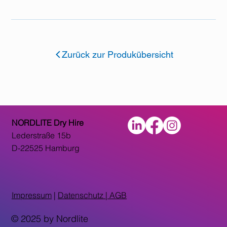
Zurück zur Produkübersicht
NORDLITE Dry Hire
Lederstraße 15b
D-22525 Hamburg
Impressum
|
Datenschutz |
AGB
© 2025 by Nordlite