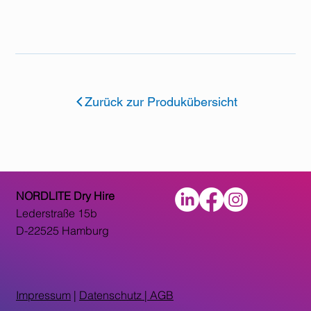
Zurück zur Produkübersicht
NORDLITE Dry Hire
Lederstraße 15b
D-22525 Hamburg
Impressum
|
Datenschutz |
AGB