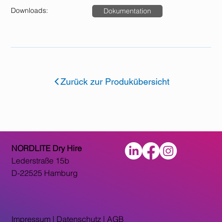
Downloads:
Dokumentation
Zurück zur Produkübersicht
NORDLITE Dry Hire
Lederstraße 15b
D-22525 Hamburg
Impressum
|
Datenschutz |
AGB