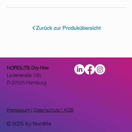
Zurück zur Produkübersicht
NORDLITE Dry Hire
Lederstraße 15b
D-22525 Hamburg
Impressum
|
Datenschutz |
AGB
© 2025 by Nordlite