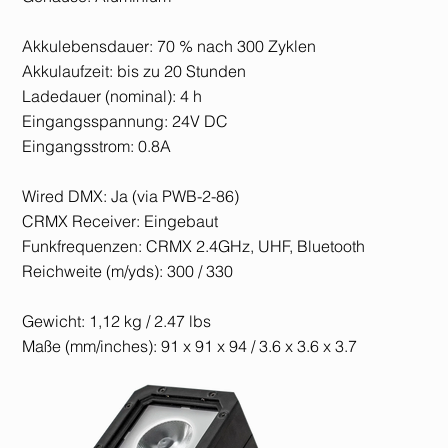
Akkulebensdauer: 70 % nach 300 Zyklen
Akkulaufzeit: bis zu 20 Stunden
Ladedauer (nominal): 4 h
Eingangsspannung: 24V DC
Eingangsstrom: 0.8A
Wired DMX: Ja (via PWB-2-86)
CRMX Receiver: Eingebaut
Funkfrequenzen: CRMX 2.4GHz, UHF, Bluetooth
Reichweite (m/yds): 300 / 330
Gewicht: 1,12 kg / 2.47 lbs
Maße (mm/inches): 91 x 91 x 94 / 3.6 x 3.6 x 3.7