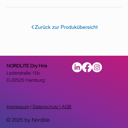
Zurück zur Produkübersicht
NORDLITE Dry Hire
Lederstraße 15b
D-22525 Hamburg
Impressum
|
Datenschutz |
AGB
© 2025 by Nordlite