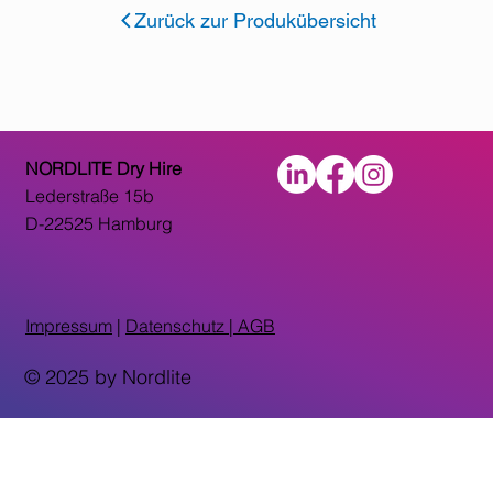
Zurück zur Produkübersicht
NORDLITE Dry Hire
Lederstraße 15b
D-22525 Hamburg
Impressum
|
Datenschutz |
AGB
© 2025 by Nordlite