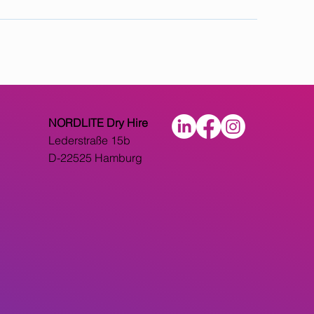
NORDLITE Dry Hire
Lederstraße 15b
D-22525 Hamburg