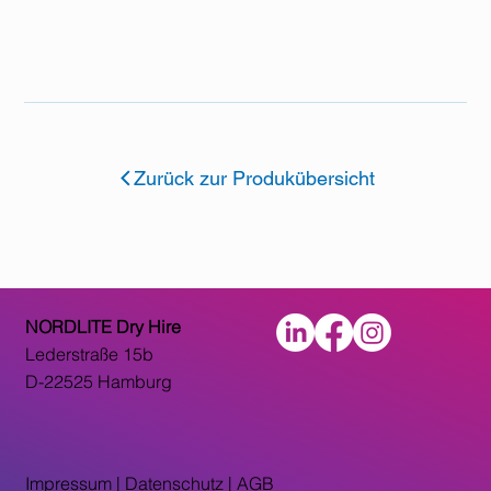
Zurück zur Produkübersicht
NORDLITE Dry Hire
Lederstraße 15b
D-22525 Hamburg
Impressum
|
Datenschutz |
AGB