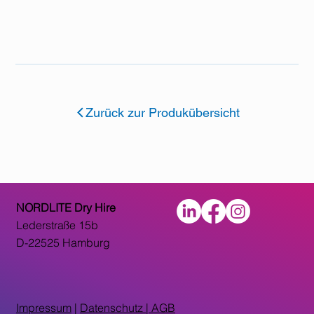
Zurück zur Produkübersicht
NORDLITE Dry Hire
Lederstraße 15b
D-22525 Hamburg
Impressum
|
Datenschutz |
AGB